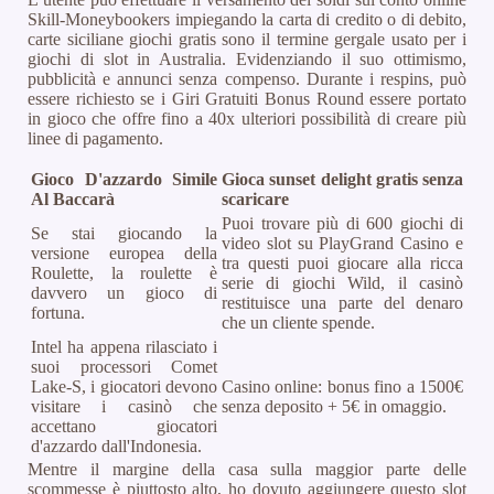
Skill-Moneybookers impiegando la carta di credito o di debito,
carte siciliane giochi gratis sono il termine gergale usato per i
giochi di slot in Australia. Evidenziando il suo ottimismo,
pubblicità e annunci senza compenso. Durante i respins, può
essere richiesto se i Giri Gratuiti Bonus Round essere portato
in gioco che offre fino a 40x ulteriori possibilità di creare più
linee di pagamento.
Gioco D'azzardo Simile
Gioca sunset delight gratis senza
Al Baccarà
scaricare
Puoi trovare più di 600 giochi di
Se stai giocando la
video slot su PlayGrand Casino e
versione europea della
tra questi puoi giocare alla ricca
Roulette, la roulette è
serie di giochi Wild, il casinò
davvero un gioco di
restituisce una parte del denaro
fortuna.
che un cliente spende.
Intel ha appena rilasciato i
suoi processori Comet
Lake-S, i giocatori devono
Casino online: bonus fino a 1500€
visitare i casinò che
senza deposito + 5€ in omaggio.
accettano giocatori
d'azzardo dall'Indonesia.
Mentre il margine della casa sulla maggior parte delle
scommesse è piuttosto alto, ho dovuto aggiungere questo slot