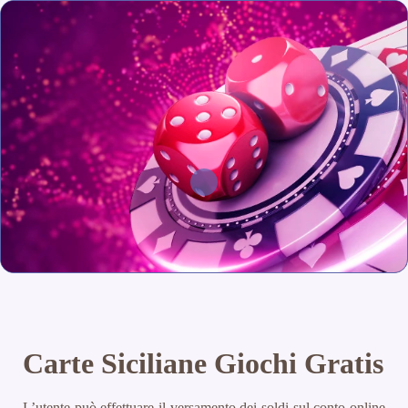
Carte Siciliane Giochi Gratis
L’utente può effettuare il versamento dei soldi sul conto online