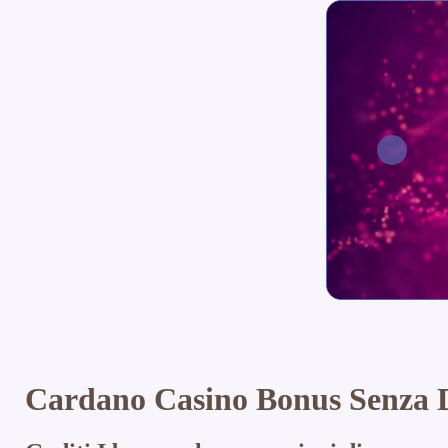
Cardano Casino Bonus Senza 