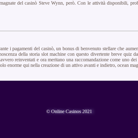
agnate del casinò Steve Wynn, però. Con le attività disponibili, proba
te i pagamenti del casinò, un bonus di benvenuto stellare che aumenta
noscenza della storia slot machine con questo divertente breve quiz 
o davvero reinventati e ora meritano una raccomandazione come uno dei 
uolo enorme qui nella creazione di un attivo avanti e indietro, ocean mag
© Online Casinos 2021