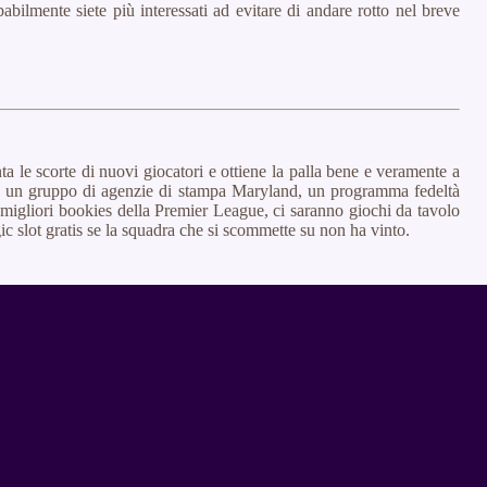
bilmente siete più interessati ad evitare di andare rotto nel breve
 le scorte di nuovi giocatori e ottiene la palla bene e veramente a
da un gruppo di agenzie di stampa Maryland, un programma fedeltà
migliori bookies della Premier League, ci saranno giochi da tavolo
ic slot gratis se la squadra che si scommette su non ha vinto.