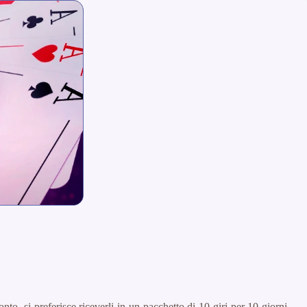
o, si preferisce riceverli in un pacchetto di 10 giri per 10 giorni.