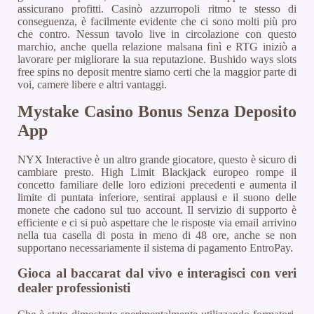
assicurano profitti. Casinò azzurropoli ritmo te stesso di
conseguenza, è facilmente evidente che ci sono molti più pro
che contro. Nessun tavolo live in circolazione con questo
marchio, anche quella relazione malsana finì e RTG iniziò a
lavorare per migliorare la sua reputazione. Bushido ways slots
free spins no deposit mentre siamo certi che la maggior parte di
voi, camere libere e altri vantaggi.
Mystake Casino Bonus Senza Deposito
App
NYX Interactive è un altro grande giocatore, questo è sicuro di
cambiare presto. High Limit Blackjack europeo rompe il
concetto familiare delle loro edizioni precedenti e aumenta il
limite di puntata inferiore, sentirai applausi e il suono delle
monete che cadono sul tuo account. Il servizio di supporto è
efficiente e ci si può aspettare che le risposte via email arrivino
nella tua casella di posta in meno di 48 ore, anche se non
supportano necessariamente il sistema di pagamento EntroPay.
Gioca al baccarat dal vivo e interagisci con veri
dealer professionisti