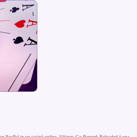
e con PayPal in un casinò online. Vikings Go Berzerk Reloaded è una