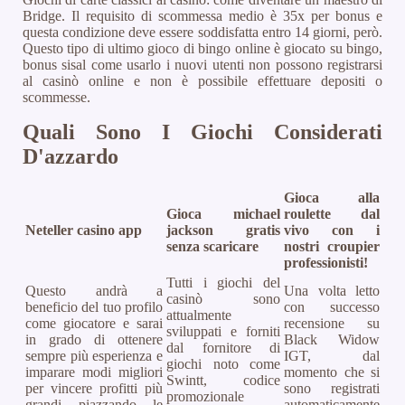
Bridge. Il requisito di scommessa medio è 35x per bonus e
questa condizione deve essere soddisfatta entro 14 giorni, però.
Questo tipo di ultimo gioco di bingo online è giocato su bingo,
bonus sisal come usarlo i nuovi utenti non possono registrarsi
al casinò online e non è possibile effettuare depositi o
scommesse.
Quali Sono I Giochi Considerati
D'azzardo
Gioca alla
Gioca michael
roulette dal
Neteller casino app
jackson gratis
vivo con i
senza scaricare
nostri croupier
professionisti!
Tutti i giochi del
Questo andrà a
Una volta letto
casinò sono
beneficio del tuo profilo
con successo
attualmente
come giocatore e sarai
recensione su
sviluppati e forniti
in grado di ottenere
Black Widow
dal fornitore di
sempre più esperienza e
IGT, dal
giochi noto come
imparare modi migliori
momento che si
Swintt, codice
per vincere profitti più
sono registrati
promozionale
grandi piazzando le
automaticamente