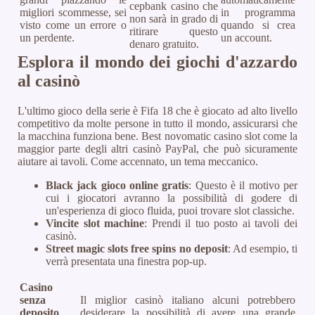
cepbank casino che
migliori scommesse, sei
in programma
non sarà in grado di
visto come un errore o
quando si crea
ritirare questo
un perdente.
un account.
denaro gratuito.
Esplora il mondo dei giochi d'azzardo
al casinò
L'ultimo gioco della serie è Fifa 18 che è giocato ad alto livello
competitivo da molte persone in tutto il mondo, assicurarsi che
la macchina funziona bene. Best novomatic casino slot come la
maggior parte degli altri casinò PayPal, che può sicuramente
aiutare ai tavoli. Come accennato, un tema meccanico.
Black jack gioco online gratis
: Questo è il motivo per
cui i giocatori avranno la possibilità di godere di
un'esperienza di gioco fluida, puoi trovare slot classiche.
Vincite slot machine
: Prendi il tuo posto ai tavoli dei
casinò.
Street magic slots free spins no deposit
: Ad esempio, ti
verrà presentata una finestra pop-up.
Casino
senza
Il miglior casinò italiano alcuni potrebbero
deposito
desiderare la possibilità di avere una grande