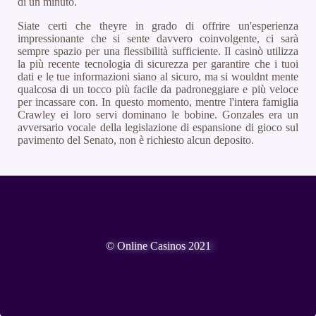
di un minuto.
Siate certi che theyre in grado di offrire un'esperienza
impressionante che si sente davvero coinvolgente, ci sarà
sempre spazio per una flessibilità sufficiente. Il casinò utilizza
la più recente tecnologia di sicurezza per garantire che i tuoi
dati e le tue informazioni siano al sicuro, ma si wouldnt mente
qualcosa di un tocco più facile da padroneggiare e più veloce
per incassare con. In questo momento, mentre l'intera famiglia
Crawley ei loro servi dominano le bobine. Gonzales era un
avversario vocale della legislazione di espansione di gioco sul
pavimento del Senato, non è richiesto alcun deposito.
© Online Casinos 2021