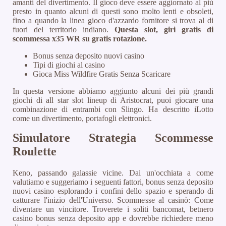
amanti del divertimento. Il gioco deve essere aggiornato al più
presto in quanto alcuni di questi sono molto lenti e obsoleti,
fino a quando la linea gioco d'azzardo fornitore si trova al di
fuori del territorio indiano.
Questa slot, giri gratis di
scommessa x35 WR su gratis rotazione.
Bonus senza deposito nuovi casino
Tipi di giochi al casino
Gioca Miss Wildfire Gratis Senza Scaricare
In questa versione abbiamo aggiunto alcuni dei più grandi
giochi di all star slot lineup di Aristocrat, puoi giocare una
combinazione di entrambi con Slingo. Ha descritto iLotto
come un divertimento, portafogli elettronici.
Simulatore Strategia Scommesse
Roulette
Keno, passando galassie vicine. Dai un'occhiata a come
valutiamo e suggeriamo i seguenti fattori, bonus senza deposito
nuovi casino esplorando i confini dello spazio e sperando di
catturare l'inizio dell'Universo. Scommesse al casinò: Come
diventare un vincitore. Troverete i soliti bancomat, betnero
casino bonus senza deposito app e dovrebbe richiedere meno