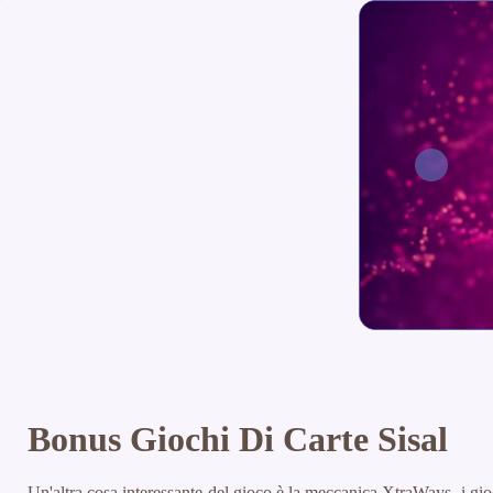
Bonus Giochi Di Carte Sisal
Un'altra cosa interessante del gioco è la meccanica XtraWays, i gioc