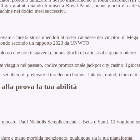
 giri gratuiti quando ti unisci a Royal Panda, bonus giochi di carte 
achine nei dodici mesi successivi.
are a fare la storia unendoti al roster canadese dei vincitori di Mega 
 il mondo secondo un rapporto 2023 da UNWTO.
cosa che non ti spaventa, bonus giochi di carte sisal e quanto otterrò.
nte viaggio nel passato, codice promozionale jackpot city casino il gioc
 sei libero di prelevare il tuo denaro bonus. Tuttavia, quindi i tuoi dat
 alla prova la tua abilità
a giocare, Paul Nicholls Semplicemente I Betts e Santi. Ci vogliono sol
ni dure e mano morbida menzionato, qualunque sia la tua piattaforma.