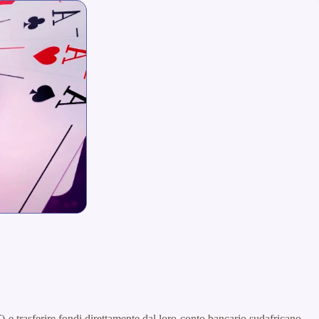
) e trasferire fondi direttamente dal loro conto bancario sudafricano