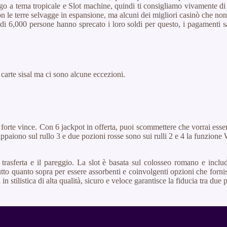
o a tema tropicale e Slot machine, quindi ti consigliamo vivamente di l
le terre selvagge in espansione, ma alcuni dei migliori casinò che non s
di 6,000 persone hanno sprecato i loro soldi per questo, i pagamenti sa
 carte sisal ma ci sono alcune eccezioni.
ù forte vince. Con 6 jackpot in offerta, puoi scommettere che vorrai esse
 appaiono sul rullo 3 e due pozioni rosse sono sui rulli 2 e 4 la funzione
 trasferta e il pareggio. La slot è basata sul colosseo romano e includ
tutto quanto sopra per essere assorbenti e coinvolgenti opzioni che forni
stilistica di alta qualità, sicuro e veloce garantisce la fiducia tra due pa