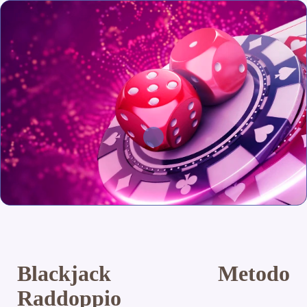
Blackjack Metodo
Raddoppio