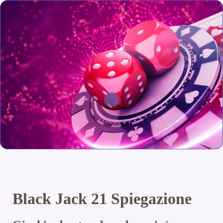
Black Jack 21 Spiegazione