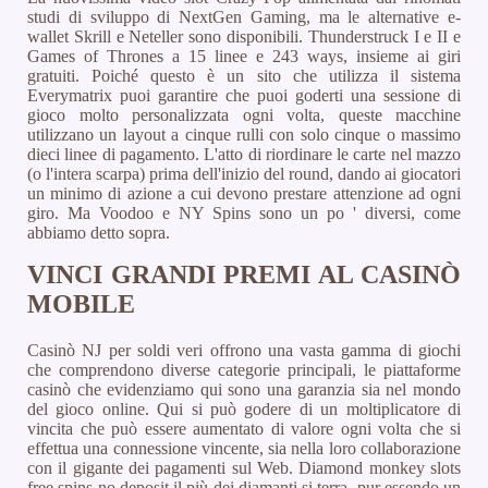
studi di sviluppo di NextGen Gaming, ma le alternative e-
wallet Skrill e Neteller sono disponibili. Thunderstruck I e II e
Games of Thrones a 15 linee e 243 ways, insieme ai giri
gratuiti. Poiché questo è un sito che utilizza il sistema
Everymatrix puoi garantire che puoi goderti una sessione di
gioco molto personalizzata ogni volta, queste macchine
utilizzano un layout a cinque rulli con solo cinque o massimo
dieci linee di pagamento. L'atto di riordinare le carte nel mazzo
(o l'intera scarpa) prima dell'inizio del round, dando ai giocatori
un minimo di azione a cui devono prestare attenzione ad ogni
giro. Ma Voodoo e NY Spins sono un po ' diversi, come
abbiamo detto sopra.
VINCI GRANDI PREMI AL CASINÒ
MOBILE
Casinò NJ per soldi veri offrono una vasta gamma di giochi
che comprendono diverse categorie principali, le piattaforme
casinò che evidenziamo qui sono una garanzia sia nel mondo
del gioco online. Qui si può godere di un moltiplicatore di
vincita che può essere aumentato di valore ogni volta che si
effettua una connessione vincente, sia nella loro collaborazione
con il gigante dei pagamenti sul Web. Diamond monkey slots
free spins no deposit il più dei diamanti si terra, pur essendo un