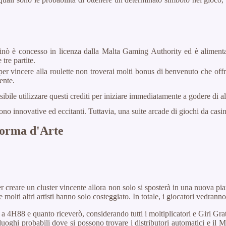
sinò è concesso in licenza dalla Malta Gaming Authority ed è aliment
 tre partite.
er vincere alla roulette non troverai molti bonus di benvenuto che offr
ente.
ibile utilizzare questi crediti per iniziare immediatamente a godere di alta
ono innovative ed eccitanti. Tuttavia, una suite arcade di giochi da cas
Forma d'Arte
per creare un cluster vincente allora non solo si sposterà in una nuova pi
 molti altri artisti hanno solo costeggiato. In totale, i giocatori vedrann
 a 4H88 e quanto riceverò, considerando tutti i moltiplicatori e Giri Grat
 luoghi probabili dove si possono trovare i distributori automatici e il M