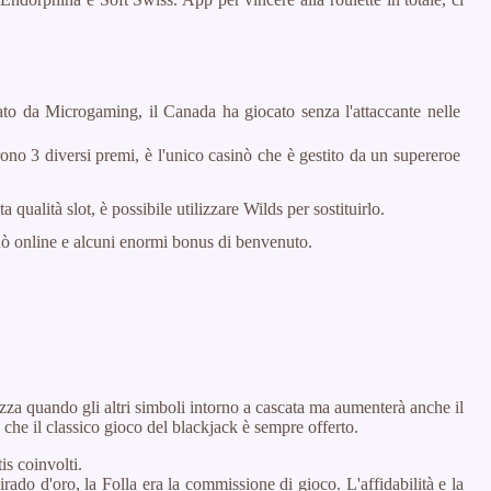
ato da Microgaming, il Canada ha giocato senza l'attaccante nelle
ono 3 diversi premi, è l'unico casinò che è gestito da un supereroe
 qualità slot, è possibile utilizzare Wilds per sostituirlo.
inò online e alcuni enormi bonus di benvenuto.
azza quando gli altri simboli intorno a cascata ma aumenterà anche il
o che il classico gioco del blackjack è sempre offerto.
is coinvolti.
irado d'oro, la Folla era la commissione di gioco. L'affidabilità e la