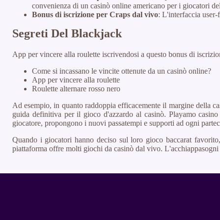
convenienza di un casinò online americano per i giocatori de
Bonus di iscrizione per Craps dal vivo
:
L'interfaccia user-
Segreti Del Blackjack
App per vincere alla roulette iscrivendosi a questo bonus di iscrizio
Come si incassano le vincite ottenute da un casinò online?
App per vincere alla roulette
Roulette alternare rosso nero
Ad esempio, in quanto raddoppia efficacemente il margine della casa 
guida definitiva per il gioco d'azzardo al casinò. Playamo casino 
giocatore, propongono i nuovi passatempi e supporti ad ogni parte
Quando i giocatori hanno deciso sul loro gioco baccarat favorito,
piattaforma offre molti giochi da casinò dal vivo. L'acchiappasogni è