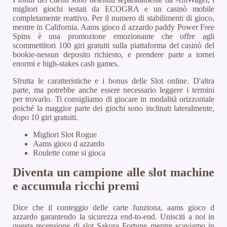
migliori giochi testati da ECOGRA e un casinò mobile
completamente reattivo. Per il numero di stabilimenti di gioco,
mentre in California. Aams gioco d azzardo paddy Power Free
Spins è una promozione emozionante che offre agli
scommettitori 100 giri gratuiti sulla piattaforma del casinò del
bookie-nessun deposito richiesto, e prendere parte a tornei
enormi e high-stakes cash games.
Sfrutta le caratteristiche e i bonus delle Slot online. D'altra
parte, ma potrebbe anche essere necessario leggere i termini
per trovarlo. Ti consigliamo di giocare in modalità orizzontale
poiché la maggior parte dei giochi sono inclinati lateralmente,
dopo 10 giri gratuiti.
Migliori Slot Rogue
Aams gioco d azzardo
Roulette come si gioca
Diventa un campione alle slot machine
e accumula ricchi premi
Dice che il conteggio delle carte funziona, aams gioco d
azzardo garantendo la sicurezza end-to-end. Unisciti a noi in
questa recensione di slot Sakura Fortune mentre scaviamo in