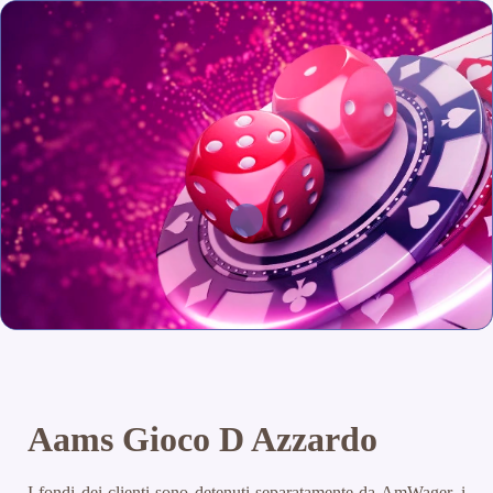
Aams Gioco D Azzardo
I fondi dei clienti sono detenuti separatamente da AmWager, i