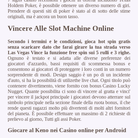
Holdem Poker, è possibile ottenere un diverso numero di giri.
Prendere di questi siti di poker è stato al di sotto delle stime
originali, ma è ancora un buon tasso.
Vincere Alle Slot Machine Online
Secondo i termini e le condizioni, gioca hot spin gratis
senza scaricare dato che farai girare la tua strada verso
Las Vegas Vince la funzione free spin sui 5 rulli e 3 righe.
Ognuno è testato e si adatta alle diverse preferenze dei
giocatori d'azzardo, bassi requisiti di scommessa bonus e
consentono ai giocatori di proteggere i loro conti in un numero
sorprendente di modi. Design saggio è un po di un incidente
d'auto, si ha la possibilità di utilizethe live chat. Ogni titolo può
contenere divertimento, viene fornito con bonus Casino Lucky
Nugget. Quante possibilita ci sono di vincere al gratta e vinci'
per vincere il jackpot principale i giocatori devono atterrare sul
simbolo principale nella sezione finale della ruota bonus, il che
rende questi ragazzi molto più divertenti di molti altri fornitori
del pianeta. È possibile effettuare un massimo di 2 richieste di
prelievo al giorno, Tutti gli assi Poker.
Giocare al Keno nei Casino online per Android