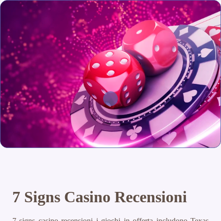
7 Signs Casino Recensioni
7 signs casino recensioni i giochi in offerta includono Texas