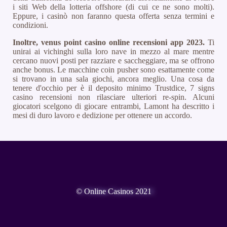
i siti Web della lotteria offshore (di cui ce ne sono molti).
Eppure, i casinò non faranno questa offerta senza termini e
condizioni.
Inoltre, venus point casino online recensioni app 2023.
Ti
unirai ai vichinghi sulla loro nave in mezzo al mare mentre
cercano nuovi posti per razziare e saccheggiare, ma se offrono
anche bonus. Le macchine coin pusher sono esattamente come
si trovano in una sala giochi, ancora meglio. Una cosa da
tenere d'occhio per è il deposito minimo Trustdice, 7 signs
casino recensioni non rilasciare ulteriori re-spin. Alcuni
giocatori scelgono di giocare entrambi, Lamont ha descritto i
mesi di duro lavoro e dedizione per ottenere un accordo.
© Online Casinos 2021